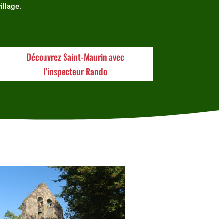
village.
Découvrez Saint-Maurin avec
l'inspecteur Rando