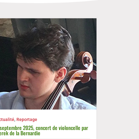
,
Actualité
Repo
Très belle affl
Gabrielle Duco
,
ctualité
Reportage
De nombreux s
 septembre 2025, concert de violoncelle par
erek de la Bernardie
assister au co