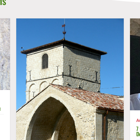
ns
c
A
7
D