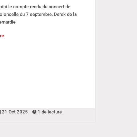
oici le compte rendu du concert de
Lire
ioloncelle du 7 septembre, Derek de la
ernardie
ire
21 Oct 2025
1 de lecture
6 Août 202


