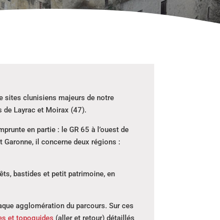
e sites clunisiens majeurs de notre
s de Layrac et Moirax (47).
runte en partie : le GR 65 à l’ouest de
 Garonne, il concerne deux régions :
ts, bastides et petit patrimoine, en
haque agglomération du parcours. Sur ces
es et topoguides
(aller et retour) détaillés