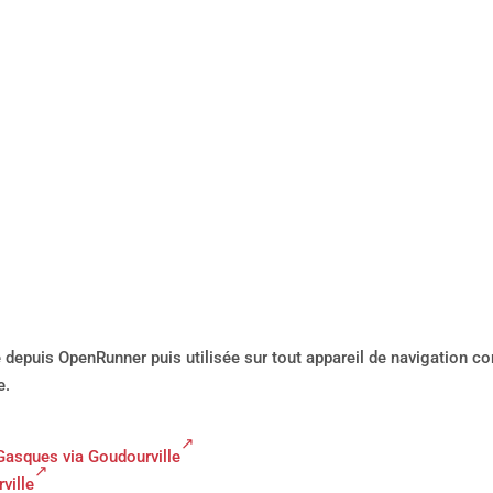
gé depuis OpenRunner puis utilisée sur tout appareil de navigation co
e.
 Gasques via Goudourville
ville