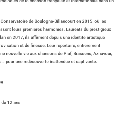
 mélodies de la chanson française et internationale dans un
 Conservatoire de Boulogne-Billancourt en 2015, où les
tissent leurs premières harmonies. Lauréats du prestigieux
an en 2017, ils affirment depuis une identité artistique
rovisation et de finesse. Leur répertoire, entièrement
une nouvelle vie aux chansons de Piaf, Brassens, Aznavour,
s… pour une redécouverte inattendue et captivante.
se
s de 12 ans