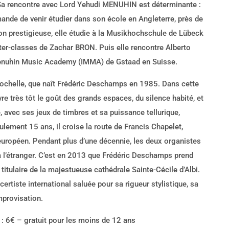
Sa rencontre avec Lord Yehudi MENUHIN est déterminante :
mande de venir étudier dans son école en Angleterre, près de
ion prestigieuse, elle étudie à la Musikhochschule de Lübeck
ter-classes de Zachar BRON. Puis elle rencontre Alberto
l Menuhin Music Academy (IMMA) de Gstaad en Suisse.
a Rochelle, que naît Frédéric Deschamps en 1985. Dans cette
uvre très tôt le goût des grands espaces, du silence habité, et
 avec ses jeux de timbres et sa puissance tellurique,
ulement 15 ans, il croise la route de Francis Chapelet,
européen. Pendant plus d’une décennie, les deux organistes
à l’étranger. C’est en 2013 que Frédéric Deschamps prend
titulaire de la majestueuse cathédrale Sainte-Cécile d’Albi.
ertiste international saluée pour sa rigueur stylistique, sa
improvisation.
s : 6€ – gratuit pour les moins de 12 ans