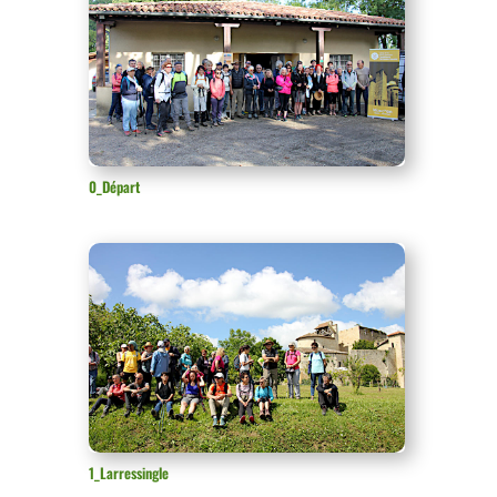
0_Départ
1_Larressingle