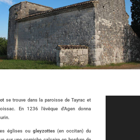
ot
se trouve dans la paroisse de Tayrac et
Moissac. En 1236 l’évêque d’Agen donna
urin.
es églises ou
gleyzottes
(en occitan) du
tue sur une corniche calcaire en bordure de