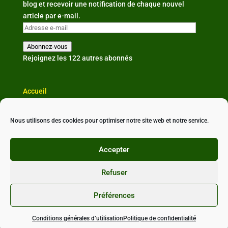
blog et recevoir une notification de chaque nouvel
article par e-mail.
Adresse
e-
Abonnez-vous
mail
Rejoignez les 122 autres abonnés
Accueil
L'association
Actualités
Nous utilisons des cookies pour optimiser notre site web et notre service.
Partenaires & liens
Nous contacter
Accepter
Refuser
Préférences
Conçu avec ❤ par
StudioXine Communication
•
Politique de confidentialité
•
Mentions légales
•
CGU
Conditions générales d’utilisation
Politique de confidentialité